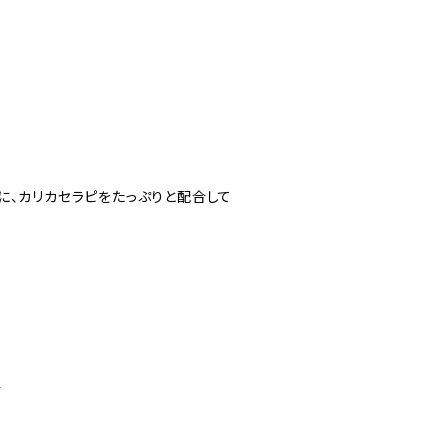
に、カリカセラピをたっぷりと配合して
菌