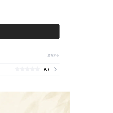
通報する
(0)