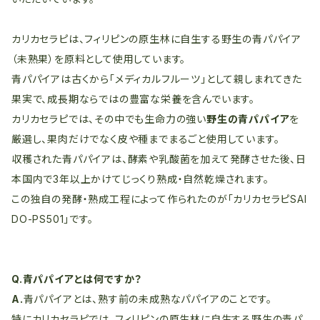
カリカセラピは、フィリピンの原生林に自生する野生の青パパイア
（未熟果）を原料として使用しています。
青パパイアは古くから「メディカルフルーツ」として親しまれてきた
果実で、成長期ならではの豊富な栄養を含んでいます。
カリカセラピでは、その中でも生命力の強い
野生の青パパイア
を
厳選し、果肉だけでなく皮や種までまるごと使用しています。
収穫された青パパイアは、酵素や乳酸菌を加えて発酵させた後、日
本国内で3年以上かけてじっくり熟成・自然乾燥されます。
この独自の発酵・熟成工程によって作られたのが「カリカセラピSAI
DO-PS501」です。
Q.青パパイアとは何ですか？
A.
青パパイアとは、熟す前の未成熟なパパイアのことです。
特にカリカセラピでは、フィリピンの原生林に自生する野生の青パ