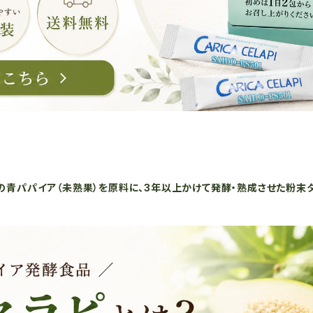
の青パパイア（未熟果）を原料に、3年以上かけて発酵・熟成させた粉末